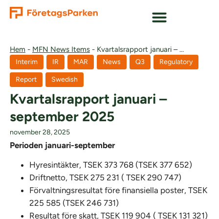
Hem
-
MFN News Items
-
Kvartalsrapport januari – september 2025
Interim
IR
MAR
News
Q3
Regulatory
Report
Swedish
Kvartalsrapport januari –
september 2025
november 28, 2025
Perioden januari-september
Hyresintäkter, TSEK 373 768 (TSEK 377 652)
Driftnetto, TSEK 275 231 ( TSEK 290 747)
Förvaltningsresultat före finansiella poster, TSEK
225 585 (TSEK 246 731)
Resultat före skatt, TSEK 119 904 ( TSEK 131 321)